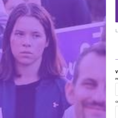
L
V
P
C