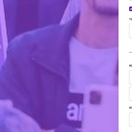
T
A
VI