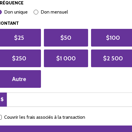
RÉQUENCE
ONATION FREQUENCY
Don unique
Don mensuel
MONTANT
$25
$50
$100
$250
$1 000
$2 500
Autre
$
Couvrir les frais associés à la transaction