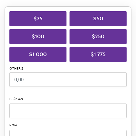
$25
$50
$100
$250
$1 000
$1 775
OTHER $
PRÉNOM
NOM